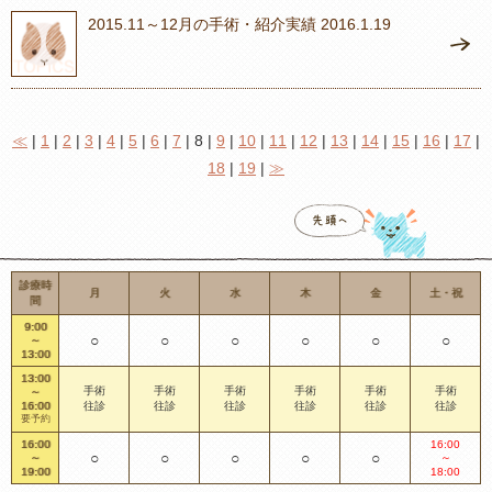
2015.11～12月の手術・紹介実績 2016.1.19
≪
|
1
|
2
|
3
|
4
|
5
|
6
|
7
| 8 |
9
|
10
|
11
|
12
|
13
|
14
|
15
|
16
|
17
|
18
|
19
|
≫
診療時
月
火
水
木
金
土・祝
間
9:00
○
○
○
○
○
○
～
13:00
13:00
手術
手術
手術
手術
手術
手術
～
16:00
往診
往診
往診
往診
往診
往診
要予約
16:00
16:00
○
○
○
○
○
～
～
19:00
18:00