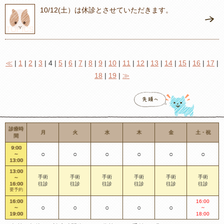
10/12(土）は休診とさせていただきます。
≪
|
1
|
2
|
3
| 4 |
5
|
6
|
7
|
8
|
9
|
10
|
11
|
12
|
13
|
14
|
15
|
16
|
17
|
18
|
19
|
≫
診療時
月
火
水
木
金
土・祝
間
9:00
○
○
○
○
○
○
～
13:00
13:00
手術
手術
手術
手術
手術
手術
～
16:00
往診
往診
往診
往診
往診
往診
要予約
16:00
16:00
○
○
○
○
○
～
～
19:00
18:00