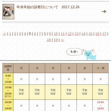
年末年始の診察日について 2017.12.26
≪
|
1
|
2
|
3
|
4
| 5 |
6
|
7
|
8
|
9
|
10
|
11
|
12
|
13
|
14
|
15
|
16
|
17
|
18
|
19
|
≫
診療時
月
火
水
木
金
土・祝
間
9:00
○
○
○
○
○
○
～
13:00
13:00
手術
手術
手術
手術
手術
手術
～
16:00
往診
往診
往診
往診
往診
往診
要予約
16:00
16:00
○
○
○
○
○
～
～
19:00
18:00