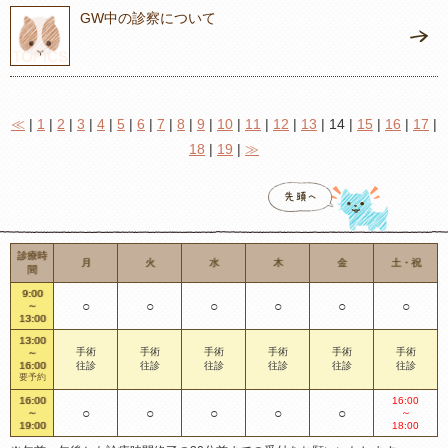
GW中の診察について
≪
|
1
|
2
|
3
|
4
|
5
|
6
|
7
|
8
|
9
|
10
|
11
|
12
|
13
| 14 |
15
|
16
|
17
|
18
|
19
|
≫
診療時
月
火
水
木
金
土・祝
間
9:00
○
○
○
○
○
○
～
13:00
13:00
手術
手術
手術
手術
手術
手術
～
16:00
往診
往診
往診
往診
往診
往診
要予約
16:00
16:00
○
○
○
○
○
～
～
19:00
18:00