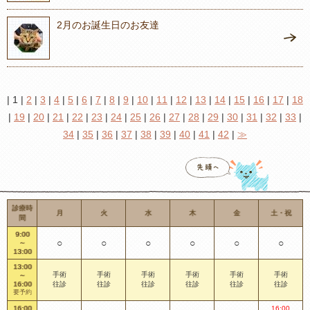
2月のお誕生日のお友達
| 1 |
2
|
3
|
4
|
5
|
6
|
7
|
8
|
9
|
10
|
11
|
12
|
13
|
14
|
15
|
16
|
17
|
18
|
19
|
20
|
21
|
22
|
23
|
24
|
25
|
26
|
27
|
28
|
29
|
30
|
31
|
32
|
33
|
34
|
35
|
36
|
37
|
38
|
39
|
40
|
41
|
42
|
≫
診療時
月
火
水
木
金
土・祝
間
9:00
○
○
○
○
○
○
～
13:00
13:00
手術
手術
手術
手術
手術
手術
～
16:00
往診
往診
往診
往診
往診
往診
要予約
16:00
16:00