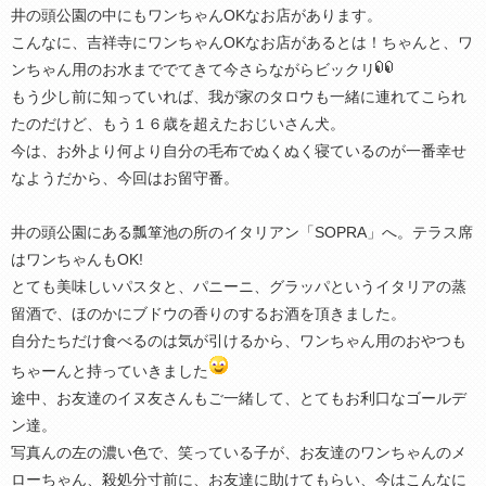
井の頭公園の中にもワンちゃんOKなお店があります。
こんなに、吉祥寺にワンちゃんOKなお店があるとは！ちゃんと、ワ
ンちゃん用のお水まででてきて今さらながらビックリ
もう少し前に知っていれば、我が家のタロウも一緒に連れてこられ
たのだけど、もう１６歳を超えたおじいさん犬。
今は、お外より何より自分の毛布でぬくぬく寝ているのが一番幸せ
なようだから、今回はお留守番。
井の頭公園にある瓢箪池の所のイタリアン「SOPRA」へ。テラス席
はワンちゃんもOK!
とても美味しいパスタと、パニーニ、グラッパというイタリアの蒸
留酒で、ほのかにブドウの香りのするお酒を頂きました。
自分たちだけ食べるのは気が引けるから、ワンちゃん用のおやつも
ちゃーんと持っていきました
途中、お友達のイヌ友さんもご一緒して、とてもお利口なゴールデ
ン達。
写真んの左の濃い色で、笑っている子が、お友達のワンちゃんのメ
ローちゃん、殺処分寸前に、お友達に助けてもらい、今はこんなに