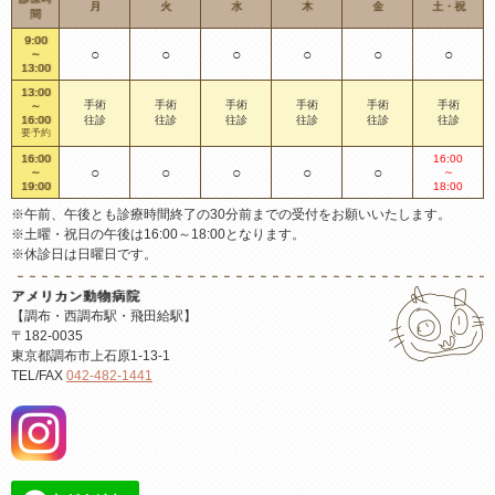
月
火
水
木
金
土・祝
間
9:00
○
○
○
○
○
○
～
13:00
13:00
手術
手術
手術
手術
手術
手術
～
16:00
往診
往診
往診
往診
往診
往診
要予約
16:00
16:00
○
○
○
○
○
～
～
19:00
18:00
※午前、午後とも診療時間終了の30分前までの受付をお願いいたします。
※土曜・祝日の午後は16:00～18:00となります。
※休診日は日曜日です。
アメリカン動物病院
【調布・西調布駅・飛田給駅】
〒182-0035
東京都調布市上石原1-13-1
TEL/FAX
042-482-1441