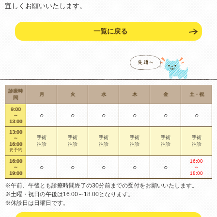
宜しくお願いいたします。
一覧に戻る
診療時
月
火
水
木
金
土・祝
間
9:00
○
○
○
○
○
○
～
13:00
13:00
手術
手術
手術
手術
手術
手術
～
16:00
往診
往診
往診
往診
往診
往診
要予約
16:00
16:00
○
○
○
○
○
～
～
19:00
18:00
※午前、午後とも診療時間終了の30分前までの受付をお願いいたします。
※土曜・祝日の午後は16:00～18:00となります。
※休診日は日曜日です。