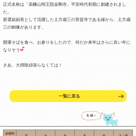
正式名称は「高幡山明王院金剛寺」平安時代初期に創建されまし
た。
新選組副長として活躍した土方歳三の菩提寺である縁から、土方歳
三の銅像があります。
開運そばを食べ、お参りをしたので、何だか来年はさらに良い年に
なりそう
さあ、大掃除頑張らなくては！
一覧に戻る
診療時
月
火
水
木
金
土・祝