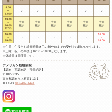
間
9:00
○
○
○
○
○
○
～
13:00
13:00
手術
手術
手術
手術
手術
手術
～
16:00
往診
往診
往診
往診
往診
往診
要予約
16:00
16:00
○
○
○
○
○
～
～
19:00
18:00
※午前、午後とも診療時間終了の30分前までの受付をお願いいたします。
※土曜・祝日の午後は16:00～18:00となります。
※休診日は日曜日です。
アメリカン動物病院
【調布・西調布駅・飛田給駅】
〒182-0035
東京都調布市上石原1-13-1
TEL/FAX
042-482-1441