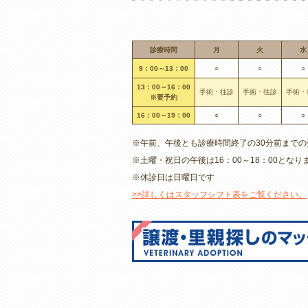
診療時間
月
火
水
9：00～13：00
○
○
○
13：00～16：00
手術・往診
手術・往診
手術・
※要予約
16：00～19：00
○
○
○
※午前、午後とも診療時間終了の30分前まで
※土曜・祝日の午後は16：00～18：00となり
※休診日は日曜日です
>>詳しくはスタッフシフト表をご覧ください。