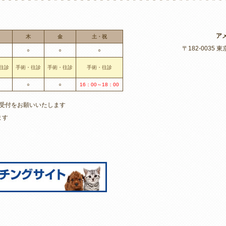
ア
木
金
土・祝
〒182-0035 東
○
○
○
往診
手術・往診
手術・往診
手術・往診
○
○
16：00～18：00
の受付をお願いいたします
ます