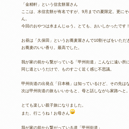
「金精軒」という信玄餅屋さん
ここは、水信玄餅が有名ですが、9月までの夏限定。更に
ん。
今回のおやつは水まんじゅう。とても、おいしかったです
お昼は「久保田」というお蕎麦屋さんで10割そばをいただ
お蕎麦のいい香り。最高でした。
我が家の前から繋がっている「甲州街道」こんなに遠い所
同じ道というだけで、ものすごく近く感じ不思議。
甲州街道の出発点「日本橋」は知っているけど、その先は
次は甲州街道の旅もいいかもと、母と話しながら家路へと
とても楽しい親子旅になりました。
また、行こうね！お母さん
我が家の前から繋がっている道「甲州街道」