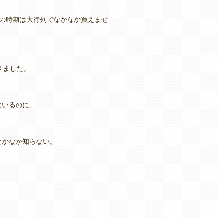
その時期は大行列でなかなか買えませ
！
きました。
にいるのに、
なかなか知らない。
。