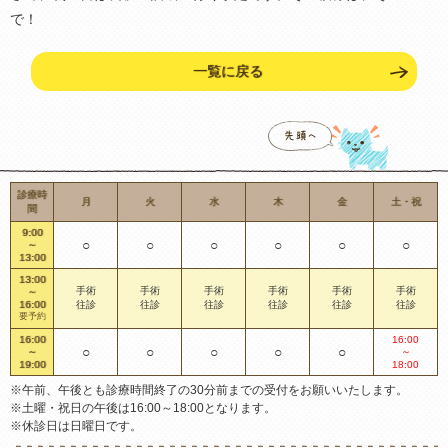
で！
一覧に戻る
診療時
月
火
水
木
金
土・祝
間
9:00
○
○
○
○
○
○
～
13:00
13:00
手術
手術
手術
手術
手術
手術
～
16:00
往診
往診
往診
往診
往診
往診
要予約
16:00
16:00
○
○
○
○
○
～
～
19:00
18:00
※午前、午後とも診療時間終了の30分前までの受付をお願いいたします。
※土曜・祝日の午後は16:00～18:00となります。
※休診日は日曜日です。